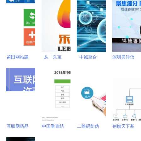
莆田网站建
从「乐宝
中诚至合
深圳昊洋信
设 如何选
袋」看互联
CEO高志
息与郑州威
择提供一流
网信息服务
打造人性化
亚菲创商贸
网络推广工
的合规与创
的互联网金
携手荣获最
具的公司？
新之路
融服务与信
佳新合作伙
息服务新篇
伴奖
章
互联网药品
中国垂直结
二维码防伪
创旗天下基
信息服务许
婚服务市场
溯源系统
础应用系统