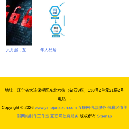
可证代办提
移动互联网
开启产品信
引领互联网
醒 合规运
案例研究报
息透明化的
信息安全的
营的关键一
告
新时代
坚实基石
步
六月起，互
华人易居
联网信息服
数字浪潮下
务新规正式
的居住产业
施行 隐私
升级与互联
与责任并重
网服务新模
地址：辽宁省大连保税区东北六街（钻石9座）138号2单元21层2号
式
电话：-
Copyright © 2026
www.yimejunzixun.com
互联网信息服务
保税区依美
郡网站制作工作室
互联网信息服务
版权所有
Sitemap