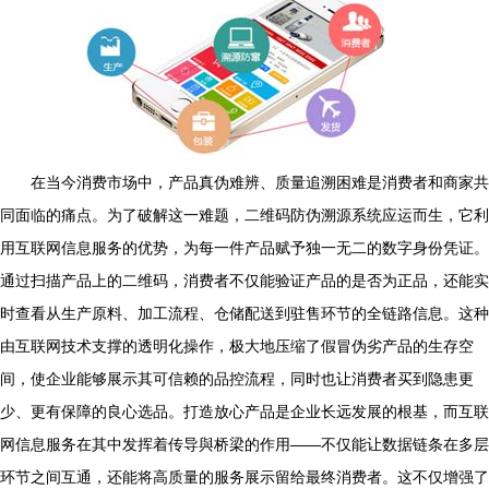
在当今消费市场中，产品真伪难辨、质量追溯困难是消费者和商家共
同面临的痛点。为了破解这一难题，二维码防伪溯源系统应运而生，它利
用互联网信息服务的优势，为每一件产品赋予独一无二的数字身份凭证。
通过扫描产品上的二维码，消费者不仅能验证产品的是否为正品，还能实
时查看从生产原料、加工流程、仓储配送到驻售环节的全链路信息。这种
由互联网技术支撑的透明化操作，极大地压缩了假冒伪劣产品的生存空
间，使企业能够展示其可信赖的品控流程，同时也让消费者买到隐患更
少、更有保障的良心选品。打造放心产品是企业长远发展的根基，而互联
网信息服务在其中发挥着传导與桥梁的作用——不仅能让数据链条在多层
环节之间互通，还能将高质量的服务展示留给最终消费者。这不仅增强了